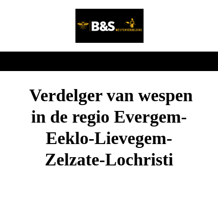
Verdelger van wespen
in de regio Evergem-
Eeklo-Lievegem-
Zelzate-Lochristi
Erkend verdelger Hoornaars– Laagste
prijs