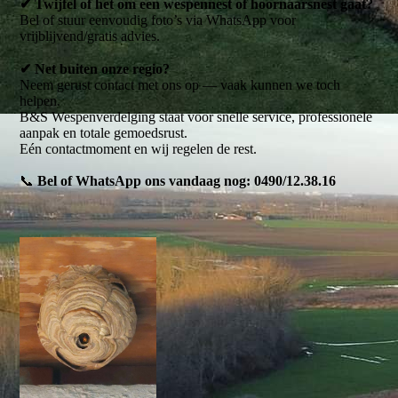
✔ Twijfel of het om een wespennest of hoornaarsnest gaat?
Bel of stuur eenvoudig foto’s via WhatsApp voor
vrijblijvend/gratis advies.
✔ Net buiten onze regio?
Neem gerust contact met ons op — vaak kunnen we toch
helpen.
B&S Wespenverdelging staat voor snelle service, professionele
aanpak en totale gemoedsrust.
Eén contactmoment en wij regelen de rest.
📞
Bel of WhatsApp ons vandaag nog: 0490/12.38.16