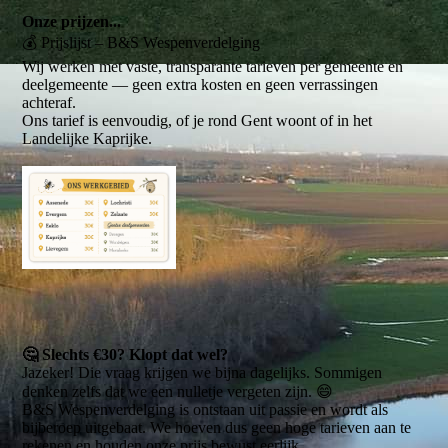
Onze prijzen...
💰 Prijslijst – B&S Wespenverdelging
Wij werken met vaste, transparante tarieven per gemeente en
deelgemeente — geen extra kosten en geen verrassingen
achteraf.
Ons tarief is eenvoudig, of je rond Gent woont of in het
Landelijke Kaprijke.
🤔 Slechts €30? Klopt dat wel?
Jazeker! Die vraag krijgen we bijna dagelijks. Sommigen
denken zelfs dat we een nulletje vergeten zijn. 😄
B&S Wespenverdelging is ontstaan uit passie en wordt als
bijberoep uitgebaat. We hoeven dus geen hoge tarieven aan te
rekenen en houden onze prijs bewust eerlijk.