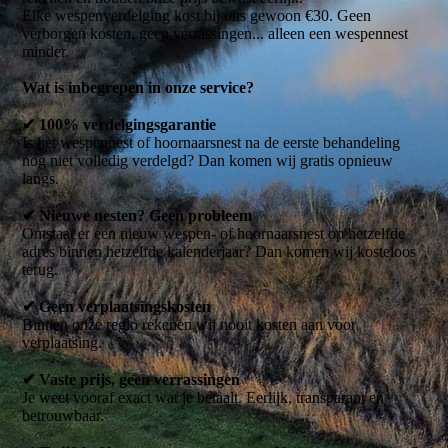
Elke wespenverdelging kost bij ons gewoon €30. Geen
verborgen kosten, geen verrassingen... alleen een wespennest
minder.
Wat is inbegrepen in onze service?
✔ 100% verdelgingsgarantie
Is het wespennest of hoornaarsnest na de eerste behandeling
nog niet volledig verdelgd? Dan komen wij gratis opnieuw
langs.
✔ Nieuwe nesten? Geen probleem
Ontstaat er een nieuw wespen- of hoornaarsnest op hetzelfde
adres binnen hetzelfde kalenderjaar? Dan komen wij kosteloos
terug.
✔ Geen verplaatsingskosten
Binnen onze regio rekenen wij nooit kosten aan voor
verplaatsing.
✔ Vaste prijs, geen verrassingen
Je weet vooraf exact wat je betaalt. Eerlijk, transparant en
betrouwbaar.